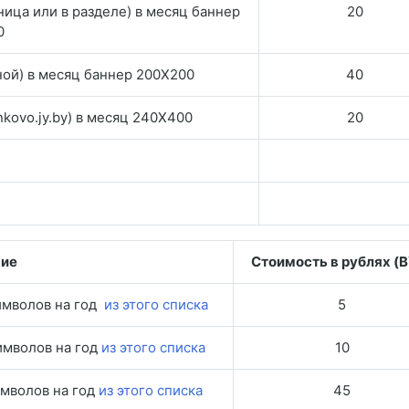
ница или в разделе) в месяц баннер
20
0
зной) в месяц баннер 200Х200
40
nkovo.jy.by) в месяц 240X400
20
ние
Стоимость в рублях (
имволов на год
из этого списка
5
имволов на год
из этого списка
10
имволов на год
из этого списка
45